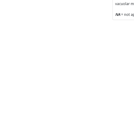
vacuolar 
NA
= not a